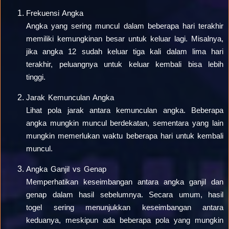
Frekuensi Angka
Angka yang sering muncul dalam beberapa hari terakhir
memiliki kemungkinan besar untuk keluar lagi. Misalnya,
jika angka 12 sudah keluar tiga kali dalam lima hari
terakhir, peluangnya untuk keluar kembali bisa lebih
tinggi.
Jarak Kemunculan Angka
Lihat pola jarak antara kemunculan angka. Beberapa
angka mungkin muncul berdekatan, sementara yang lain
mungkin memerlukan waktu beberapa hari untuk kembali
muncul.
Angka Ganjil vs Genap
Memperhatikan keseimbangan antara angka ganjil dan
genap dalam hasil sebelumnya. Secara umum, hasil
togel sering menunjukkan keseimbangan antara
keduanya, meskipun ada beberapa pola yang mungkin