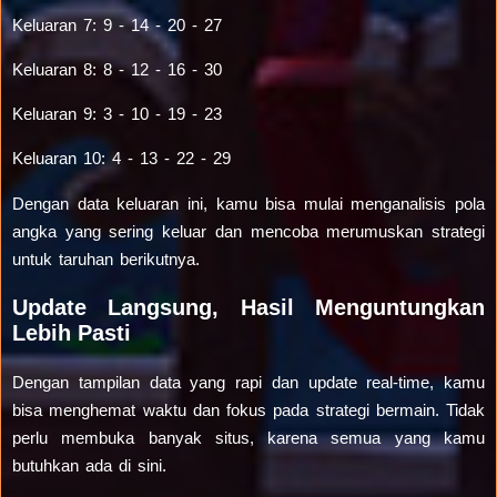
Keluaran 7: 9 - 14 - 20 - 27
Keluaran 8: 8 - 12 - 16 - 30
Keluaran 9: 3 - 10 - 19 - 23
Keluaran 10: 4 - 13 - 22 - 29
Dengan data keluaran ini, kamu bisa mulai menganalisis pola
angka yang sering keluar dan mencoba merumuskan strategi
untuk taruhan berikutnya.
Update Langsung, Hasil Menguntungkan
Lebih Pasti
Dengan tampilan data yang rapi dan update real-time, kamu
bisa menghemat waktu dan fokus pada strategi bermain. Tidak
perlu membuka banyak situs, karena semua yang kamu
butuhkan ada di sini.