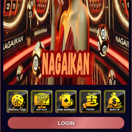
LOGIN