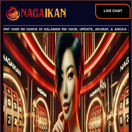
LIVE CHAT
RI INI HANYA DI HALAMAN INI! HASIL UPDATE, AKURAT, & ANGKA JITU Y