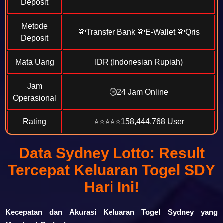
Deposit
Metode
💸Transfer Bank 💸E-Wallet 💸Qris
Deposit
Mata Uang
IDR (Indonesian Rupiah)
Jam
🕒24 Jam Online
Operasional
Rating
⭐⭐⭐⭐⭐158,444,768 User
Data Sydney Lotto: Result
Tercepat Keluaran Togel SDY
Hari Ini!
Kecepatan dan Akurasi Keluaran Togel Sydney yang