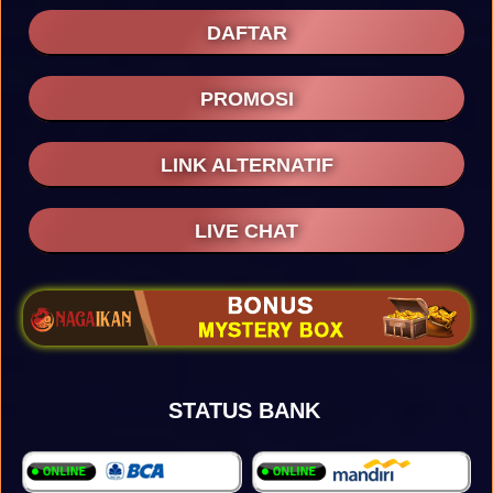
DAFTAR
PROMOSI
LINK ALTERNATIF
LIVE CHAT
STATUS BANK