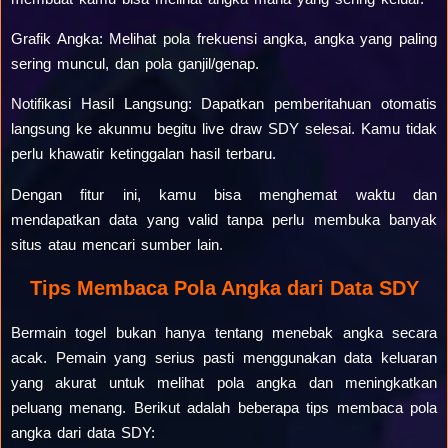
Grafik Angka: Melihat pola frekuensi angka, angka yang paling
sering muncul, dan pola ganjil/genap.
Notifikasi Hasil Langsung: Dapatkan pemberitahuan otomatis
langsung ke akunmu begitu live draw SDY selesai. Kamu tidak
perlu khawatir ketinggalan hasil terbaru.
Dengan fitur ini, kamu bisa menghemat waktu dan
mendapatkan data yang valid tanpa perlu membuka banyak
situs atau mencari sumber lain.
Tips Membaca Pola Angka dari Data SDY
Bermain togel bukan hanya tentang menebak angka secara
acak. Pemain yang serius pasti menggunakan data keluaran
yang akurat untuk melihat pola angka dan meningkatkan
peluang menang. Berikut adalah beberapa tips membaca pola
angka dari data SDY: